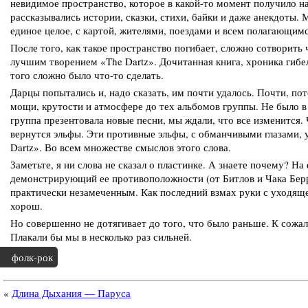
невидимое пространство, которое в какой-то момент получило н
рассказывались истории, сказки, стихи, байки и даже анекдоты.
единое целое, с картой, жителями, поездами и всем полагающимся
После того, как такое пространство погибает, сложно сотворить 
лучшим творением «The Dartz». Дочитанная книга, хроника гибел
того сложно было что-то сделать.
Дарцы попытались и, надо сказать, им почти удалось. Почти, пот
мощи, крутости и атмосфере до тех альбомов группы. Не было в 
группа презентовала новые песни, мы ждали, что все изменится.
вернутся эльфы. Эти противные эльфы, с обманчивыми глазами, 
Dartz». Во всем множестве смыслов этого слова.
Заметьте, я ни слова не сказал о пластинке. А знаете почему? На
демонстрирующий ее противоположности (от Битлов и Чака Берр
практически незамеченным. Как последний взмах руки с уходящег
хорош.
Но совершенно не дотягивает до того, что было раньше. К сожал
Плакали бы мы в несколько раз сильней.
фолк-рок
«
Длина Дыхания — Паруса