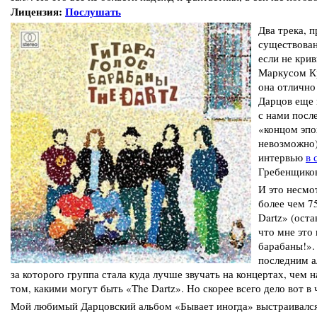
Лицензия:
Послушать
Два трека, 
существован
если не кри
Маркусом Кр
она отлично
Дарцов еще 
с нами посл
«концом эпо
невозможно)
интервью
в 
Гребенщиков
И это несмо
более чем 7
Dartz» (оста
что мне это 
барабаны!».
последним а
за которого группа стала куда лучше звучать на концертах, чем
том, какими могут быть «The Dartz». Но скорее всего дело вот в 
Мой любимый Дарцовский альбом «Бывает иногда» выстраивался