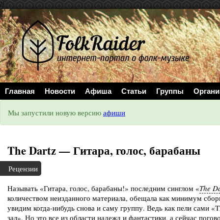
//
Главная
Новости
Афиша
Статьи
Группы
Органи
Мы запустили новую версию
афиши
The Dartz — Гитара, голос, барабаны
Рецензии
Называть «Гитара, голос, барабаны!» последним синглом «
The Da
количеством неизданного материала, обещала как минимум сборн
увидим когда-нибудь снова и саму группу. Ведь как пели сами «
зал». Но это все из области надежд и фантастики, а сейчас пого