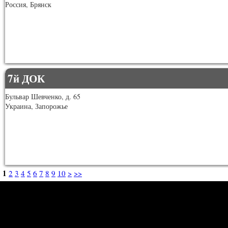
Россия, Брянск
7й ДОК
Бульвар Шевченко, д. 65
Украина, Запорожье
1
2
3
4
5
6
7
8
9
10
>
>>