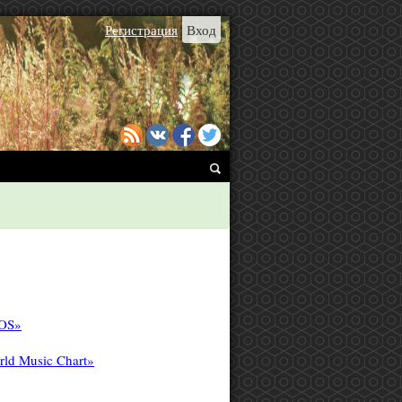
Регистрация
Вход
DOS»
ld Music Chart»