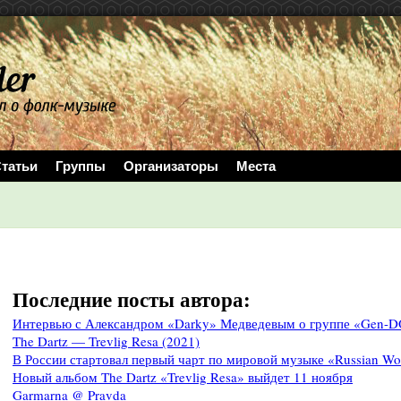
татьи
Группы
Организаторы
Места
Последние посты автора:
Интервью с Александром «Darky» Медведевым о группе «Gen-
The Dartz — Trevlig Resa (2021)
В России стартовал первый чарт по мировой музыке «Russian Wor
Новый альбом The Dartz «Trevlig Resa» выйдет 11 ноября
Garmarna @ Pravda