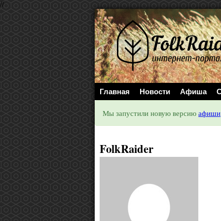
//
Главная
Новости
Афиша
С
Мы запустили новую версию
афиши
FolkRaider