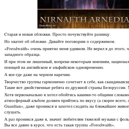
Cтарая и новая обложки. Просто почувствуйте разницу.
Но хватит об обложке. Давайте поговорим о содержимом.
«Forodwaith» очень приятно меня удивили. Не верил я до этого, 
западного образца.
И при этом не лишенный, вопреки некоторым мнениям, националь
поющей на английском и эльфийском одновременно.
А кое-где даже на черном наречии.
Творчество группы гармонично сочетает в себе, как скандинавс
Такие вот двойственные ребята из дружной страны Белоруссии. У
Хотя первоначально я хотел обойтись какими-то общими словами
атмосферный альбом должен прийтись по вкусу (а скорее всего, о
Guardian», даже проникся и захотел сходить на ближайшее живое
слушать.
А раз проникся даже я, значит любителям тяжелой музыки с фол
Вы все давно в курсе, что есть такая группа «Forodwaith».