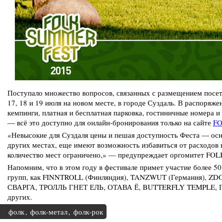
Поступало множество вопросов, связанных с размещением посе
17, 18 и 19 июля на новом месте, в городе Суздаль. В распоряж
кемпинги, платная и бесплатная парковка, гостиничные номера 
— всё это доступно для онлайн-бронирования только на сайте
FO
«Невысокие для Суздаля цены и пешая доступность Феста — осн
других местах, еще имеют возможность избавиться от расходов 
количество мест ограничено,» — предупреждает оргомитет F
Напомним, что в этом году в фестивале примет участие более 50
групп, как FINNTROLL (Финляндия), TANZWUT (Германия), Z
СВАРГА, ТРОЛЛЬ ГНЕТ ЕЛЬ, ОТАВА Ё, BUTTERFLY TEMPLE,
других.
фолк
,
фолк-метал
,
фолк-рок