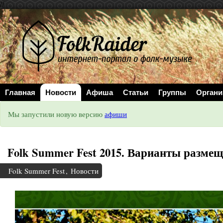
//
Главная
Новости
Афиша
Статьи
Группы
Органи
Мы запустили новую версию
афиши
Folk Summer Fest 2015. Варианты разме
Folk Summer Fest
,
Новости