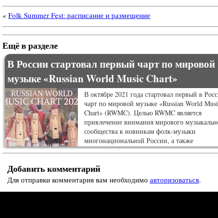
«
Folk Summer Fest: расписание и размещение
Ещё в разделе
В России стартовал первый чарт по мировой
музыке «Russian World Music Chart»
В октябре 2021 года стартовал первый в Рос
чарт по мировой музыке «Russian World Musi
Chart» (RWMC). Целью RWMC является
привлечение внимания мирового музыкальн
сообщества к новинкам фолк-музыки
многонациональной России, а также
популяризация и помощь в продвижении
уникальных музыкантов из отдалённых угол
Добавить комментарий
России в РФ и за рубежом.
Для отправки комментария вам необходимо
авторизоваться
.