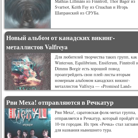
Mathias Lillmåns из Finntroll, Thor Bager из
Svartsot, Keith Fay из Cruachan и Игорь
Шапранский из СРУБа.
Новый альбом от канадских викинг-
металлистов Valfreya
Для любителей творчества таких групп, как
Wintersun, Equilibrium, Ensiferum, Finntroll 
Dimmu Borgir есть хороший повод
проапгрейдить свои плей-листы вторым
номерным альбомом канадских викинг-
металлистов Valfreya — «Promised Land»
Рви Меха! отправляются в Речкатур
Рви Меха!, саратовская фолк-метал группа,
отправляется в Речкатур, который пройдёт 
10-ти городам. Их трек «Речка» стал заглав
для названия нынешнего тура.