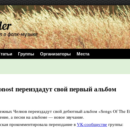
татьи
Группы
Организаторы
Места
onost переиздадут свой первый альбом
ежных Челнов переиздадут свой дебютный альбом «Songs Of The Eter
ние, а песни на альбоме — новое звучание.
ская прокомментировала переиздание в
VK-сообществе
группы: