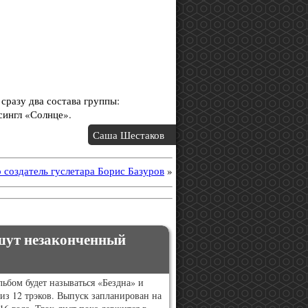
сразу два состава группы:
сингл «Солнце».
Саша Шестаков
 создатель гуслетара Борис Базуров
»
пишут незаконченный
ьбом будет называться «Бездна» и
 из 12 трэков. Выпуск запланирован на