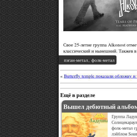
Свое 25-летие группа Alkonost отме
классический и нынешний. Такжев 
пэган-метал
,
фолк-метал
«
Butterfly temple показали обложку и
Ещё в разделе
Вышел дебютный альбо
Группа Ладуш
Солнцекараул
фолк-метал 
лэйблом Soun