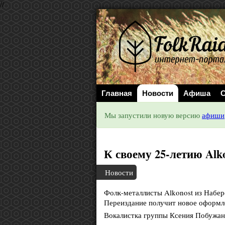
//
Главная
Новости
Афиша
С
Мы запустили новую версию
афиши
К своему 25-летию Alk
Новости
Фолк-металлисты Alkonost из Набер
Переиздание получит новое оформле
Вокалистка группы Ксения Побужан