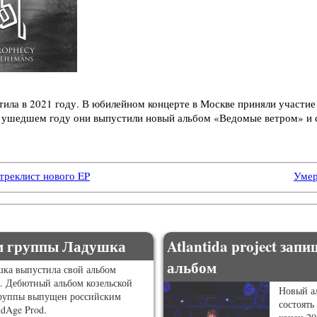
тила в 2021 году. В юбилейном концерте в Москве приняли участие 
в ушедшем году они выпустили новый альбом «Ведомые ветром» и 
 треклист нового EP
Умер
м группы Ладушка
Atlantida project за
альбом
ка выпустила свой альбом
. Дебютный альбом козельской
Новый ал
группы выпущен российским
состоять
dAge Prod.