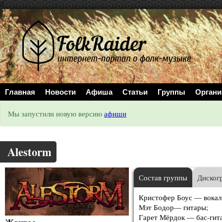
//
Главная
Новости
Афиша
Статьи
Группы
Органи
Мы запустили новую версию
афиши
Alestorm
Состав группы
Диског
Кристофер Боус — вокал
Мэт Бодор— гитары;
Гарет Мёрдок — бас-гит