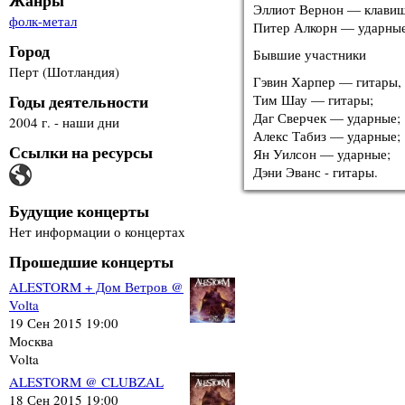
Жанры
Эллиот Вернон — клави
фолк-метал
Питер Алкорн — ударные
Город
Бывшие участники
Перт (Шотландия)
Гэвин Харпер — гитары, 
Годы деятельности
Тим Шау — гитары;
Даг Сверчек — ударные;
2004 г. - наши дни
Алекс Табиз — ударные;
Ссылки на ресурсы
Ян Уилсон — ударные;
Дэни Эванс - гитары.
Будущие концерты
Нет информации о концертах
Прошедшие концерты
ALESTORM + Дом Ветров @
Volta
19 Сен 2015 19:00
Москва
Volta
ALESTORM @ CLUBZAL
18 Сен 2015 19:00