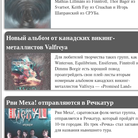
Mathias Lillmåns из Finntroll, Thor Bager из
Svartsot, Keith Fay из Cruachan и Игорь
Шапранский из СРУБа.
Новый альбом от канадских викинг-
металлистов Valfreya
Для любителей творчества таких групп, как
Wintersun, Equilibrium, Ensiferum, Finntroll 
Dimmu Borgir есть хороший повод
проапгрейдить свои плей-листы вторым
номерным альбомом канадских викинг-
металлистов Valfreya — «Promised Land»
Рви Меха! отправляются в Речкатур
Рви Меха!, саратовская фолк-метал группа,
отправляется в Речкатур, который пройдёт 
10-ти городам. Их трек «Речка» стал заглав
для названия нынешнего тура.