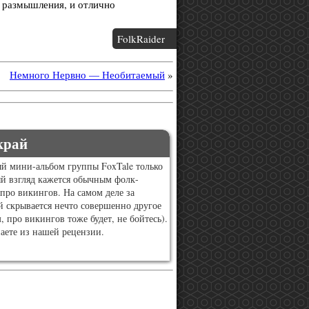
а размышления, и отлично
FolkRaider
Немного Нервно — Необитаемый
»
край
й мини-альбом группы FoxTale только
й взгляд кажется обычным фолк-
про викингов. На самом деле за
 скрывается нечто совершенно другое
, про викингов тоже будет, не бойтесь).
аете из нашей рецензии.