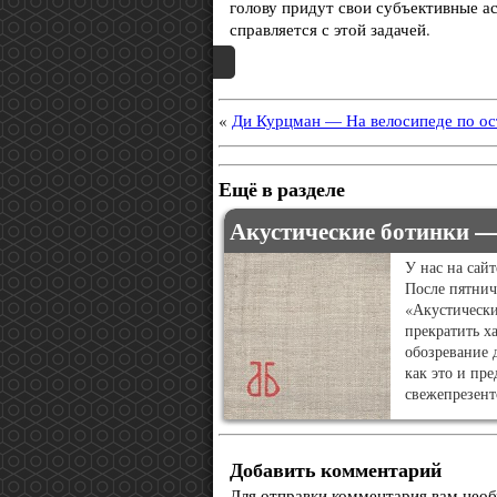
голову придут свои субъективные ас
справляется с этой задачей.
«
Ди Курцман — На велосипеде по о
Ещё в разделе
Акустические ботинки —
У нас на сай
После пятнич
«Акустическ
прекратить ха
обозревание 
как это и пре
свежепрезент
Добавить комментарий
Для отправки комментария вам нео