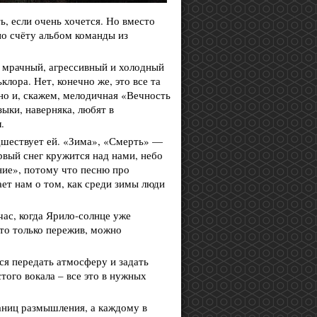
, если очень хочется. Но вместо
по счёту альбом команды из
 мрачный, агрессивный и холодный
ора. Нет, конечно же, это все та
 но и, скажем, мелодичная «Вечность
ыки, наверняка, любят в
.
едшествует ей. «Зима», «Смерть» —
ервый снег кружится над нами, небо
яние», потому что песню про
ает нам о том, как среди зимы люди
ас, когда Ярило-солнце уже
что только пережив, можно
ся передать атмосферу и задать
ого вокала – все это в нужных
аниц размышления, а каждому в