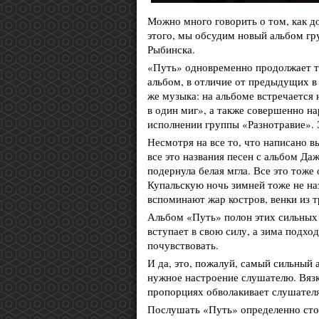
Можно много говорить о том, как д
этого, мы обсудим новый альбом гр
Рыбинска.
«Путь» одновременно продолжает т
альбом, в отличие от предыдущих в
же музыка: на альбоме встречается 
в один миг», а также совершенно н
исполнении группы «Разнотравие». 
Несмотря на все то, что написано в
все это названия песен с альбом Да
подернула белая мгла. Все это тоже
Купальскую ночь зимней тоже не наз
вспоминают жар костров, венки из т
Альбом «Путь» полон этих сильных 
вступает в свою силу, а зима подхо
почувствовать.
И да, это, пожалуй, самый сильный
нужное настроение слушателю. Вязк
пропорциях обволакивает слушателя
Послушать «Путь» определенно стои