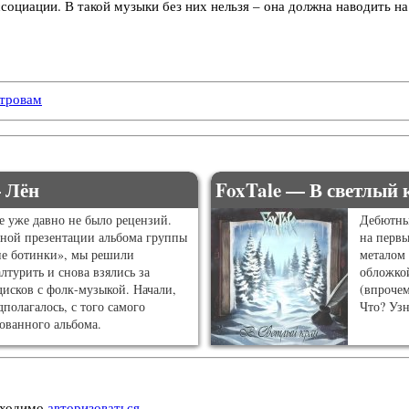
социации. В такой музыки без них нельзя – она должна наводить н
стровам
 Лён
FoxTale — В светлый 
те уже давно не было рецензий.
Дебютны
ной презентации альбома группы
на первы
ие ботинки», мы решили
металом 
лтурить и снова взялись за
обложкой
дисков с фолк-музыкой. Начали,
(впрочем
дполагалось, с того самого
Что? Узн
ованного альбома.
бходимо
авторизоваться
.