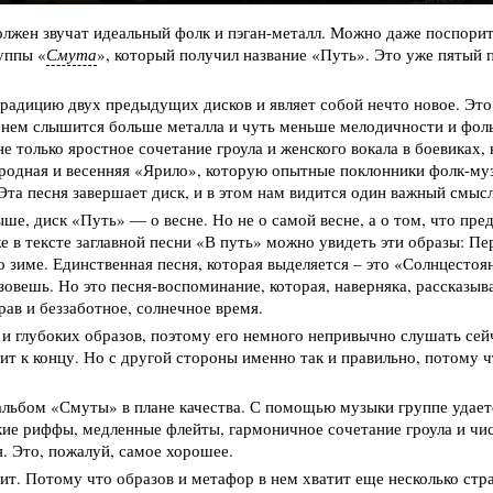
олжен звучат идеальный фолк и пэган-металл. Можно даже поспорить
уппы «
Смута
», который получил название «Путь». Это уже пятый 
радицию двух предыдущих дисков и являет собой нечто новое. Это
 нем слышится больше металла и чуть меньше мелодичности и фолькл
не только яростное сочетание гроула и женского вокала в боевиках,
ародная и весенняя «Ярило», которую опытные поклонники фолк-муз
Эта песня завершает диск, и в этом нам видится один важный смысл
ыше, диск «Путь» — о весне. Но не о самой весне, а о том, что пр
же в тексте заглавной песни «В путь» можно увидеть эти образы: П
 о зиме. Единственная песня, которая выделяется – это «Солнцесто
овешь. Но это песня-воспоминание, которая, наверняка, рассказыв
рав и беззаботное, солнечное время.
и глубоких образов, поэтому его немного непривычно слушать сейч
дит к концу. Но с другой стороны именно так и правильно, потому 
 альбом «Смуты» в плане качества. С помощью музыки группе удает
ие риффы, медленные флейты, гармоничное сочетание гроула и чист
. Это, пожалуй, самое хорошее.
т. Потому что образов и метафор в нем хватит еще несколько стр