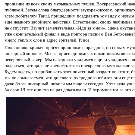
прощание из всех своих музыкальных пушек, Воскресенский нач
публикой. Затем слова благодарности звукорежиссеру, организат
всем любителям Tintal, пришедшим поздравить команду с новым
еще немного забойного действия. Естественно, своих любимцев 
не отпустит! Звучит замечательная «Иди за мной», сцена окута
уже окончательный финал в виде повтора песни о Ван Бетховене!
много теплых слов в адрес зрителей. И всё.
Поклонники кричат, просят продолжить праздник, но силы у музы
шикарный концерт. Мы же присоединимся к поклонникам коллек
невероятный вечер. Мы наверняка увидимся еще, и увидимся сов
надеяться, что дальше крепость этого прекрасного музыкального
Будем ждать, но приближать этот почтенный возраст не стоит, 
мы не сомневаемся, что до своего очередного юбилея они еще 
даже более шикарный, нежели мы видели сегодня. Хотя куда уж л
За свои 15 лет они это не раз доказывали. И огромное им за это 