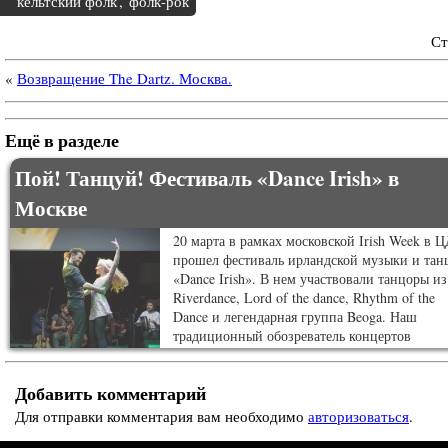
кельтский фолк
,
фолк-рок
Ст
«
Возвращение The Dartz. Москва.
Ещё в разделе
Пой! Танцуй! Фестиваль «Dance Irish» в
Москве
20 марта в рамках московской Irish Week в 
прошел фестиваль ирландской музыки и тан
«Dance Irish». В нем участвовали танцоры из
Riverdance, Lord of the dance, Rhythm of the
Dance и легендарная группа Beoga. Наш
традиционный обозреватель концертов
Александр Еремин сходил и посмотрел, как 
прошло.
Добавить комментарий
Для отправки комментария вам необходимо
авторизоваться
.