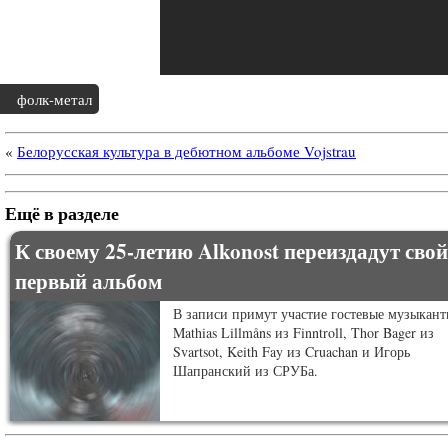
фолк-метал
«
Белорусская культура в дебютном альбоме Vojstrau
Ещё в разделе
К своему 25-летию Alkonost переиздадут свой
первый альбом
В записи примут участие гостевые музыкант
Mathias Lillmåns из Finntroll, Thor Bager из
Svartsot, Keith Fay из Cruachan и Игорь
Шапранский из СРУБа.