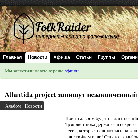
//
Главная
Новости
Афиша
Статьи
Группы
Органи
Мы запустили новую версию
афиши
Atlantida project запишут незаконченны
Альбом
,
Новости
Новый альбом будет называться «Бе
Трэк-лист пока держится в секрете.
песен, которые исполнялись на кон
в достойном виде! Однако, в альбо