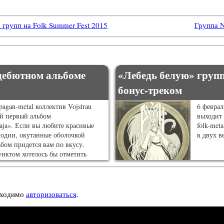
е групп на Folk Summer Fest 2015
Группа N
 дебютном альбоме
«Лебедь белую» групп
бонус-треком
agan-metal коллектив Vojstrau
6 феврал
й первый альбом
выходит 
aja». Если вы любите красивые
folk-met
одии, окутанные оболочкой
в двух в
ьбом придется вам по вкусу.
нктом хотелось бы отметить
а белорусском языке, что придает
нальный колорит лирике.
бходимо
авторизоваться
.