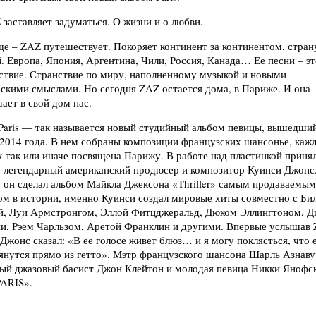
 заставляет задуматься. О жизни и о любви.
ще – ZAZ путешествует. Покоряет континент за континентом, стран
. Европа, Япония, Аргентина, Чили, Россия, Канада… Ее песни – э
ствие. Странствие по миру, наполненному музыкой и новыми
скими смыслами. Но сегодня ZAZ остается дома, в Париже. И она
ает в свой дом нас.
Paris — так называется новый студийный альбом певицы, вышедший
2014 года. В нем собраны композиции французских шансонье, кажд
 так или иначе посвящена Парижу. В работе над пластинкой приня
е легендарный американский продюсер и композитор Куинси Джонс
 он сделал альбом Майкла Джексона «Thriller» самым продаваемым
м в истории, именно Куинси создал мировые хиты совместно с Би
й, Луи Армстронгом, Эллой Фитцджеральд, Дюком Эллингтоном, Д
пи, Рэем Чарльзом, Аретой Франклин и другими. Впервые услышав 
Джонс сказал: «В ее голосе живет блюз… и я могу поклясться, что 
янутся прямо из гетто». Мэтр французского шансона Шарль Азнаву
ный джазовый басист Джон Клейтон и молодая певица Никки Янофс
PARIS».