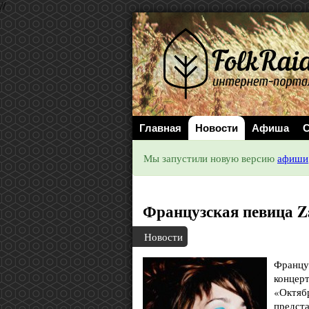
//
Главная
Новости
Афиша
С
Мы запустили новую версию
афиши
Французская певица Za
Новости
Француз
концерт
«Октяб
предста