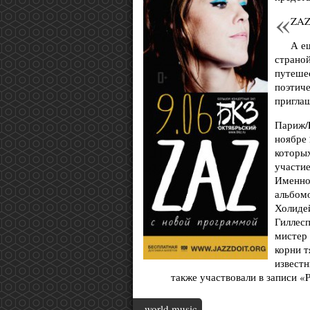
ZAZ
А е
страной
путеше
поэтиче
приглаш
Париж/
ноябре 
которых
участи
Именно
альбомо
Холиде
Гиллес
мистер 
корни т
извест
также участвовали в записи «
world music