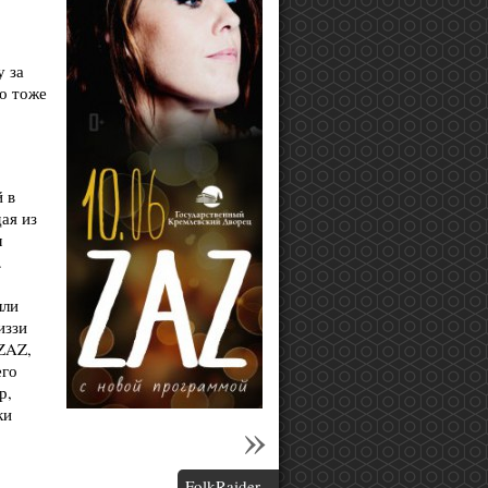
у за
то тоже
 в
ая из
л
.
лли
иззи
ZAZ,
его
р,
ки
FolkRaider