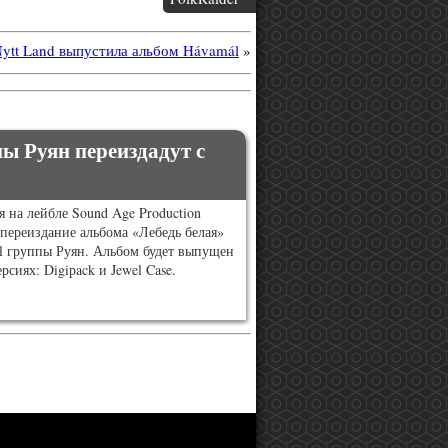
ytt Land выпустила альбом Hávamál
»
ы Руян переиздадут с
я на лейбле Sound Age Production
переиздание альбома «Лебедь белая»
al группы Руян. Альбом будет выпущен
ерсиях: Digiрack и Jewel Case.