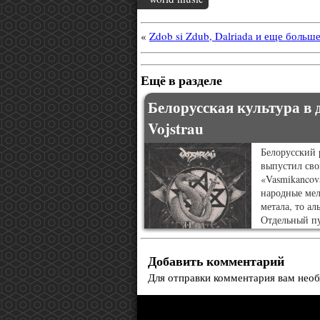
«
Zdob si Zdub, Dalriada и еще больш
Ещё в разделе
Белорусская культура в
Vojstrau
Белорусский p
выпустил сво
«Vasmikancov
народные мел
метала, то ал
Отдельный пу
исполнение н
особый нацио
Добавить комментарий
Для отправки комментария вам нео