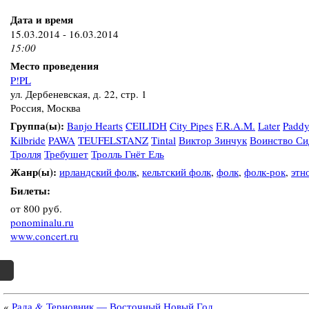
Дата и время
15.03.2014 - 16.03.2014
15:00
Место проведения
P!PL
ул. Дербеневская, д. 22, стр. 1
Россия, Москва
Группа(ы):
Banjo Hearts
CEILIDH
City Pipes
F.R.A.M.
Later
Paddy
Kilbride
PAWA
TEUFELSTANZ
Tintal
Виктор Зинчук
Воинство Си
Тролля
Требушет
Тролль Гнёт Ель
Жанр(ы):
ирландский фолк
,
кельтский фолк
,
фолк
,
фолк-рок
,
этн
Билеты:
от 800 руб.
ponominalu.ru
www.concert.ru
«
Рада & Терновник — Восточный Новый Год