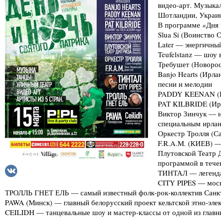
видео-арт. Музыка
Шотландии, Украин
В программе «Дня 
Slua Si (Воинство
Later — энергичны
Teufelstanz — шоу
Требушет (Новорос
Banjo Hearts (Ирл
песни и мелодии
PADDY KEENAN (Ир
PAT KILBRIDE (Ир
Виктор Зинчук — н
специальным ирлан
Оркестр Тролля (С
F.R.A.M. (КИЕВ) —
Плутовской Театр 
программой в тече
ТИНТАЛ — легенда
CITY PIPES — моск
ТРОЛЛЬ ГНЕТ ЕЛЬ — самый известный фолк-рок-коллектив Санк
PAWA (Минск) — главный белорусский проект кельтской этно-эле
CEILIDH — танцевальные шоу и мастер-классы от одной из главн