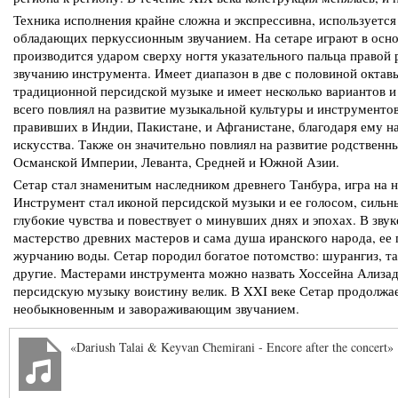
Техника исполнения крайне сложна и экспрессивна, используетс
обладающих перкуссионным звучанием. На сетаре играют в осн
производится ударом сверху ногтя указательного пальца правой 
звучанию инструмента. Имеет диапазон в две с половиной октавы
традиционной персидской музыке и имеет несколько вариантов 
всего повлиял на развитие музыкальной культуры и инструменто
правивших в Индии, Пакистане, и Афганистане, благодаря ему н
искусства. Также он значительно повлиял на развитие родствен
Османской Империи, Леванта, Средней и Южной Азии.
Сетар стал знаменитым наследником древнего Танбура, игра на 
Инструмент стал иконой персидской музыки и ее голосом, сильн
глубокие чувства и повествует о минувших днях и эпохах. В зву
мастерство древних мастеров и сама душа иранского народа, ее 
журчанию воды. Сетар породил богатое потомство: шурангиз, та
другие. Мастерами инструмента можно назвать Хоссейна Ализад
персидскую музыку воистину велик. В XXI веке Сетар продолжает
необыкновенным и завораживающим звучанием.
«Dariush Talai & Keyvan Chemirani - Encore after the concert»