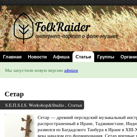
//
Главная
Новости
Афиша
Статьи
Группы
Органи
Мы запустили новую версию
афиши
Сетар
S.E.П.S.I.S. Workshop&Studio
,
Статьи
Сетар — древний персидский музыкальный инстр
распространенный в Иране, Таджикистане, Индии
развился из Багдадского Танбура в Иране в XIII
века началом его формирования. Сетар впервые 