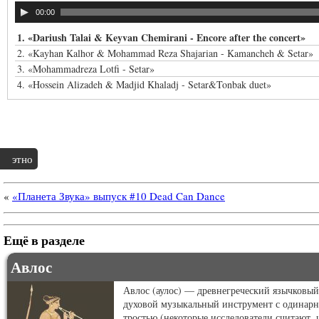
00:00
1.
«Dariush Talai & Keyvan Chemirani - Encore after the concert»
2.
«Kayhan Kalhor & Mohammad Reza Shajarian - Kamancheh & Setar»
3.
«Mohammadreza Lotfi - Setar»
4.
«Hossein Alizadeh & Madjid Khaladj - Setar&Tonbak duet»
этно
«
«Планета Звука» выпуск #10 Dead Can Dance
Ещё в разделе
Авлос
Авлос (аулос) — древнегреческий язычковый
духовой музыкальный инструмент с одинар
тростью (некоторые исследователи считают, 