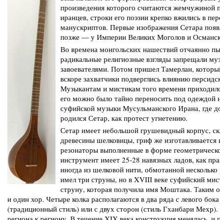
произведения которого считаются жемчужиной п
иранцев, строки его поэзии крепко вжились в пе
манускриптов. Первые изображения Сетара поя
позже — у Империи Великих Моголов и Османс
Во времена монгольских нашествий отчаянно пы
радикальные религиозные взгляды запрещали муз
завоевателями. Потом пришел Тамерлан, которы
вскоре захватчики подверглись влиянию персидс
Музыкантам и мистикам того времени приходилос
его можно было тайно переносить под одеждой н
суфийской музыки Мусульманского Ирана, где до
родился Сетар, как протест угнетению.
Сетар имеет небольшой грушевидный корпус, скл
древесины шелковицы, гриф же изготавливается и
резонаторы выполненные в форме геометрическог
инструмент имеет 25-28 навязных ладов, как пр
иногда из шелковой нити, обмотанной несколько
имел три струны, но в XVIII веке суфийский м
струну, которая получила имя Моштака. Таким о
и один хор. Четыре колка располагаются в два ряда с левого бока
(традиционный стиль) или с двух сторон (стиль Гханбари Мехр).
региона к региону. В течение XIX века конструкция менялась, и