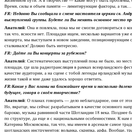
жизненном пути. А в творчестве — какие могут быть проблемы, е
Время, силы и объем памяти — лимитирующие факторы, а так…
FR: Недавно Вы сообщали о смене настоятеля церкви св. Андре
выступлений группы. Будете ли Вы менять основное место пр
Анатолий
: Она и повлекла, пока мы не смогли договориться о к
так что, ясности нет. Площадки ищем, несколько вариантов уже 
концерта, мы выступаем в новом заведении, позиционирующим се
сталкивался! Должно быть интересно.
FR: Даёте ли Вы концерты за рубежом?
Анатолий
: Систематических выступлений пока не было, но мес
площади, где шла радиотрансляция в рамках всеирландского фест
качестве аудитории, а на сцене с тобой легенды ирландской муз
жизни такой и мне даже удалось хорошо ответить.
FR:Какие у Вас планы на ближайшее время и насколько далек
будущее, говоря о своём творчестве?
Анатолий
: О планах говорить — дело неблагодарное, они от это
Но, вкратце, мы сейчас разрабатываем в качестве основного на
барокко, музыка равнинной части Шотландии 18 века. Позднее б
по структуре, да еще и с национальными особенностями. К нам 
Катерина Московскова, так что, мы имеем в арсенале самое тра
шотландских инструментов: волынка, скрипка, арфа. Вообще, т