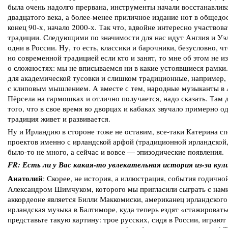
была очень надолго прервана, инструменты начали восстанавлива
двадцатого века, а более-менее приличное издание нот в общед
конец 90-х, начало 2000-х. Так что, вдвойне интересно участвов
традиции. Следующими по значимости для нас идут Англия и Уэл
одни в России. Ну, то есть, классики и барочники, безусловно, чт
но современной традицией если кто и занят, то мне об этом не из
о сложностях: мы не вписываемся ни в какие устоявшиеся рамк
для академической тусовки и слишком традиционные, например,
с клиповым мышлением. А вместе с тем, народные музыканты в 
Пёрсела на гармошках и отлично получается, надо сказать. Там д
того, что в свое время во дворцах и кабаках звучало примерно од
традиция живет и развивается.
Ну и Ирландию в стороне тоже не оставим, все-таки Катерина спе
проектов именно с ирландской арфой (традиционной ирландской
было-то не много, а сейчас и вовсе — эпизодические появления.
FR: Есть ли у Вас какая-то увлекательная история из-за ку
Анатолий
: Скорее, не история, а иллюстрация, события годично
Александром Шимчуком, которого мы пригласили сыграть с нами
аккордеоне является Билли Маккомиски, американец ирландского 
ирландская музыка в Балтиморе, куда теперь ездят «стажировать
представьте такую картину: трое русских, сидя в России, игра