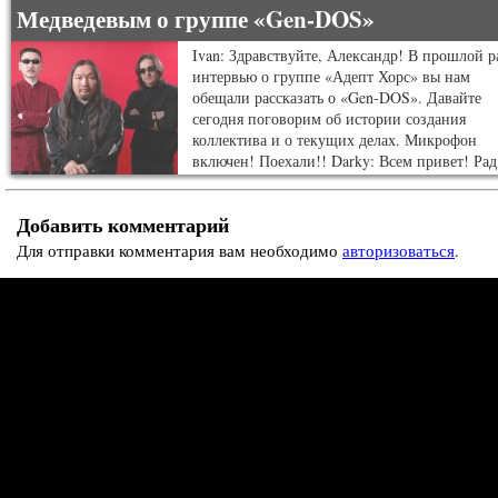
Медведевым о группе «Gen-DOS»
Ivan: Здравствуйте, Александр! В прошлой р
интервью о группе «Адепт Хорс» вы нам
обещали рассказать о «Gen-DOS». Давайте
сегодня поговорим об истории создания
коллектива и о текущих делах. Микрофон
включен! Поехали!! Darky: Всем привет! Рад
новой встречи с вами, конечно, я с
удовольствием расскажу о «Gen-DOS».
Добавить комментарий
Насколько я помню это не первое мое больш
[…]
Для отправки комментария вам необходимо
авторизоваться
.