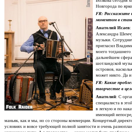
Волкова сегодня 
Новгорода по ярк
FR: Расскажите 
моментом в стан
Анатолий Исаев
:
Александра Шемчук
музыки. Сотруднич
пригласил Владими
моего тогдашнего 
дальнейшем сфера
шотландской музык
островов, насколь
может никто. Да и
FR: Какие пробле
творчестве в цел
Анатолий
: С орг
специалиста в это
в легкую и по нак
имеющий непосред
маньяк, как и мы, но со стороны коммерции. Концертный директ
условиях и вовсе требующей полной занятости и очень разноплан