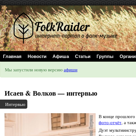
//
Главная
Новости
Афиша
Статьи
Группы
Органи
Мы запустили новую версию
афиши
Исаев & Волков — интервью
Интервью
В конце прошлого 
фото-отчёт
, а та
Дуэт мультиинстр