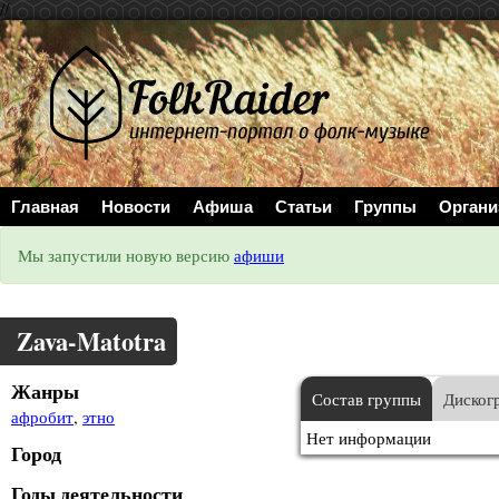
//
Главная
Новости
Афиша
Статьи
Группы
Органи
Мы запустили новую версию
афиши
Zava-Matotra
Жанры
Состав группы
Диског
афробит
,
этно
Нет информации
Город
Годы деятельности