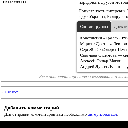
Известия Hall
порадовать друзей-мотоц
Популярность питерских 
ждут Украина, Белоруссия
Состав группы
Диског
Константин «Тролль» Рум
Мария «Джетра» Леонова
Сергей «Скъёльди» Немт
Светлана Сулимова — ск
Алексей Эйнар Магин —
Андрей Лукич Лукин — у
Если это страница вашего коллектива и вы 
«
Сколот
Добавить комментарий
Для отправки комментария вам необходимо
авторизоваться
.