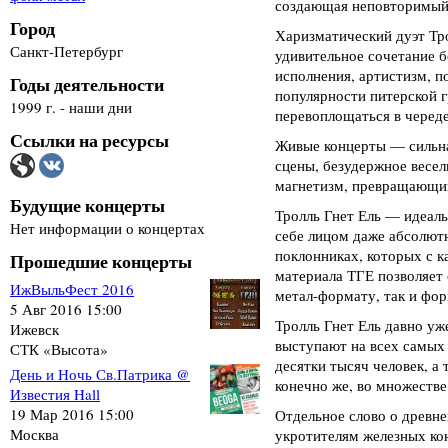
создающая неповторимый
Город
Харизматический дуэт Тр
Санкт-Петербург
удивительное сочетание 
исполнения, артистизм, п
Годы деятельности
популярности питерской 
1999 г. - наши дни
перевоплощаться в черед
Ссылки на ресурсы
Живые концерты — сильна
сцены, безудержное весел
магнетизм, превращающий
Будущие концерты
Тролль Гнет Ель — идеаль
Нет информации о концертах
себе лицом даже абсолют
поклонниках, которых с 
Прошедшие концерты
материала ТГЕ позволяет 
ИжВыльФест 2016
метал-формату, так и фор
5 Авг 2016 15:00
Тролль Гнет Ель давно уж
Ижевск
выступают на всех самых
СТК «Высота»
десятки тысяч человек, а т
День и Ночь Св.Патрика @
конечно же, во множестве
Известия Hall
19 Мар 2016 15:00
Отдельное слово о древн
Москва
укротителям железных кон