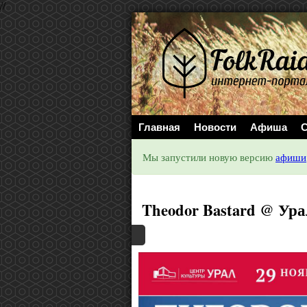
//
Главная
Новости
Афиша
С
Мы запустили новую версию
афиши
Theodor Bastard @ Ура