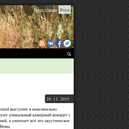
Регистрация
Вход
29.
11.
2015
stard выступит в максимально
туют уникальный камерный концерт с
ей, а увенчает всё это акустическое
 Вевы.