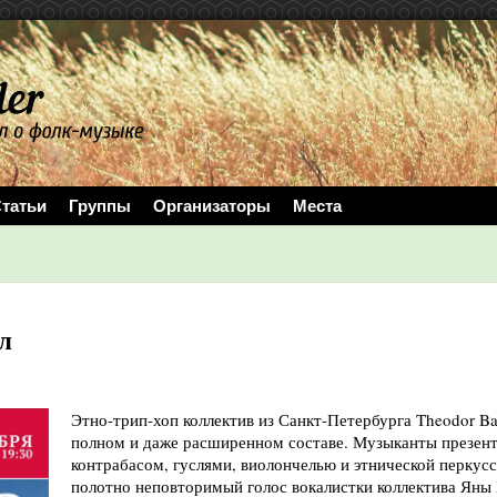
татьи
Группы
Организаторы
Места
л
Этно-трип-хоп коллектив из Санкт-Петербурга Theodor Ba
полном и даже расширенном составе. Музыканты презен
контрабасом, гуслями, виолончелью и этнической перкусси
полотно неповторимый голос вокалистки коллектива Яны