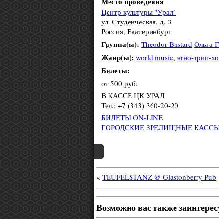
Место проведения
Центр культуры "Урал"
ул. Студенческая, д. 3
Россия, Екатеринбург
Группа(ы):
Theodor Bastard
Ольга Г
Жанр(ы):
world music
,
этно-трип-хо
Билеты:
от 500 руб.
В КАССЕ ЦК УРАЛ
Тел.: +7 (343) 360-20-20
БИЛЕТЫ ON-LINE
ГОРОДСКИЕ ЗРЕЛИЩНЫЕ КАСС
«
TEUFELSTANZ @ Glastonberry Pub
Возможно вас также заинтерес