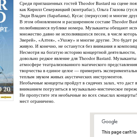
Среди приглашенных гостей Theodor Bastard на сцене по
как Кирилл Секержицкий (контрабас), Ольга Глазова (гусл
Энди Владич (барабаны), Кусас (перкуссия) и многие дру
В этом обновленном и расширенном составе Theodor Bast
полюбившиеся публике номера. Музыканты обещают испо
множество давно не исполнявшихся песен, в числе котор
Зверей», «Алтея», «Ухожу» и многие другие. Это будет 
живую. И конечно, не останутся без внимания и композиц
Несмотря на богатую историю концертной деятельности,
довольно редкое явление для Theodor Bastard. Музыканты 
атмосфере театрализованного магического представления
творчества в единое целое — примерить эксперименталь
теплым звуком живых акустических инструментов.
Необычные концерты пройдут в сидячих залах, что даст
вниманием погрузиться в музыкально-мистическое переж
Не пропустите эти необычные во всех смыслах концерты
мест ограничено.
This page can't l