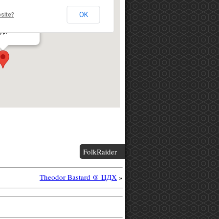
OK
site?
льтуры «Урал»
ческая, д. 3
ург
FolkRaider
Theodor Bastard @ ЦДХ
»