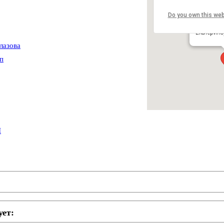
Do you own this web
Центр ку
ул. Студен
Екатеринб
лазова
п
Ы
ует: