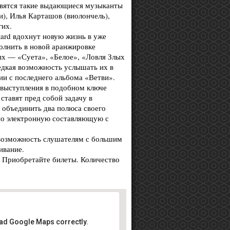
явятся такие выдающиеся музыканты
и), Илья Карташов (виолончель),
гих.
ard вдохнут новую жизнь в уже
лнить в новой аранжировке
ых — «Суета», «Белое», «Ловля Злых
редкая возможность услышать их в
ии с последнего альбома «Ветви».
 выступления в подобном ключе
ставят пред собой задачу в
 объединить два полюса своего
но электронную составляющую с
 возможность слушателям с большим
ивание.
! Приобретайте билеты. Количество
oad Google Maps correctly.