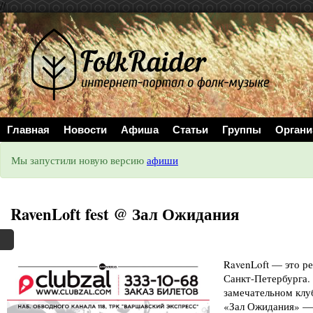
//
Главная
Новости
Афиша
Статьи
Группы
Органи
Мы запустили новую версию
афиши
RavenLoft fest @ Зал Ожидания
RavenLoft — это р
Санкт-Петербурга.
замечательном клу
«Зал Ожидания» — 