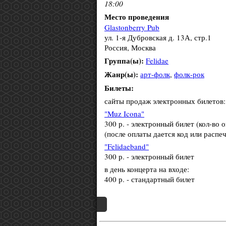
18:00
Место проведения
Glastonberry Pub
ул. 1-я Дубровская д. 13А, стр.1
Россия, Москва
Группа(ы):
Felidae
Жанр(ы):
арт-фолк
,
фолк-рок
Билеты:
сайты продаж электронных билетов:
"Muz Icona"
300 р. - электронный билет (кол-во 
(после оплаты дается код или расп
"Felidaeband"
300 р. - электронный билет
в день концерта на входе:
400 р. - стандартный билет