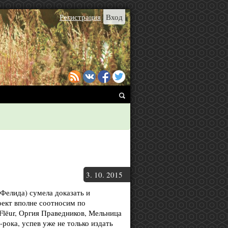
Регистрация
Вход
3.
10.
2015
(Фелида) сумела доказать и
ект вполне соотносим по
Flёur, Оргия Праведников, Мельница
-рока, успев уже не только издать