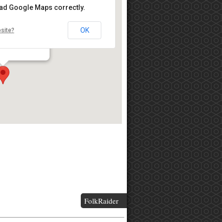
oad Google Maps correctly.
OK
site?
 Pub
вская д. 13А, стр.1
FolkRaider