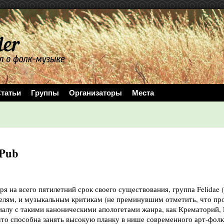
татьи
Группы
Организаторы
Места
 Pub
я на всего пятилетний срок своего существования, группа Felidae 
елям, и музыкальным критикам (не преминувшим отметить, что про
алу с такими каноническими апологетами жанра, как Крематорий, 
 что способна занять высокую планку в нише современного арт-фолк