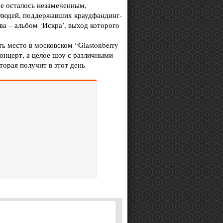
 не осталось незамеченным,
людей, поддержавших краудфандинг-
а – альбом ‘Искра’, выход которого
ь место в московском “Glastonberry
концерт, а целое шоу с различными
торая получит в этот день