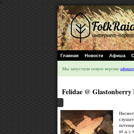
//
Главная
Новости
Афиша
С
Мы запустили новую версию
афиши
Felidae @ Glastonberry
Несмотр
слушат
потенци
ит.д.),