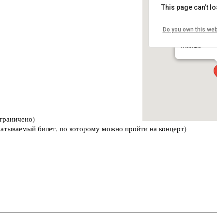
This page can't l
Do you own this web
Glastonberry
ул. 1-я Дубро
Москва
ограничено)
ечатываемый билет, по которому можно пройти на концерт)