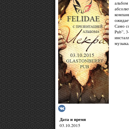
альбом 
абсолю
компани
ожидает
Само со
Pub”, 3
инсталл
музыка
Дата и время
03.10.2015