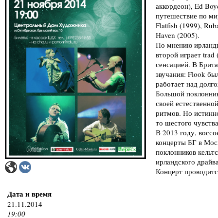
аккордеон), Ed Boyd
путешествие по ми
Flatfish (1999), R
Haven (2005).
По мнению ирландц
второй играет trad
сенсацией. В Брит
звучания: Flook б
работает над долг
Большой поклонник
своей естественно
ритмов. Но истинно
то шестого чувств
В 2013 году, восс
концерты БГ в Моск
поклонников кельт
ирландского драйва
Концерт проводитс
Дата и время
21.11.2014
19:00