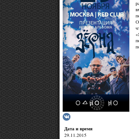
р
в
п
О
ч
«
п
п
Дата и время
29.11.2015