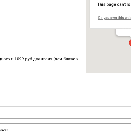
This page can't l
Do you own this web
RED
Болотна
Москв
дного и 1099 руб для двоих (чем ближе к
ует: