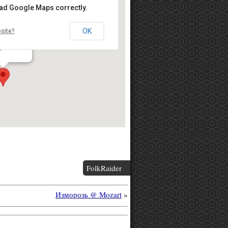
oad Google Maps correctly.
OK
site?
я наб., д. 9
а
FolkRaider
Изморозь @ Mozart
»