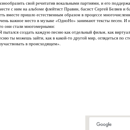
азнообразить свой речитатив вокальными партиями, и его поддерж
месте с ним на альбоме флейтист Правин, басист Сергей Беляев и 
еть вместе пришло естественным образом в процессе многочисленн
чень важное место в музыке «ОдноНо» занимают тексты песен. И 
то они стали многомерными:
Я пытался создать каждую песню как отдельный фильм, как виртуал
есню ты можешь зайти, как в какой-то другой мир, оглядеться по ст
оучаствовать в происходящем».