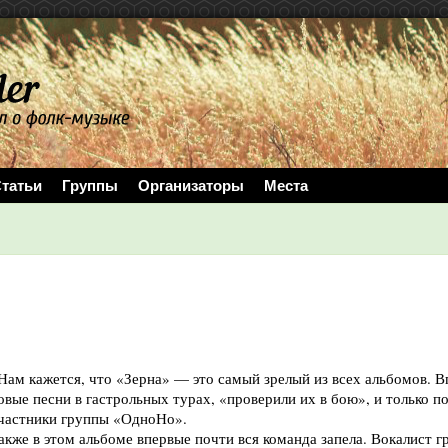
татьи
Группы
Организаторы
Места
Нам кажется, что «Зерна» — это самый зрелый из всех альбомов. В
овые песни в гастрольных турах, «проверили их в бою», и только п
частники группы «ОдноНо».
акже в этом альбоме впервые почти вся команда запела. Вокалист