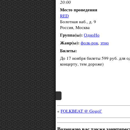
20:00
Место проведения
RED
Болотная наб., д. 9
Россия, Москва
Группа(ы):
ОдноНо
Жанр(ы):
фолк-рок
,
этно
Билеты:
До 17 ноября билеты 599 руб. для о
концерту, тем дороже)
«
FOLKBEAT @ Gogol’
Возможно вас также заинтерес