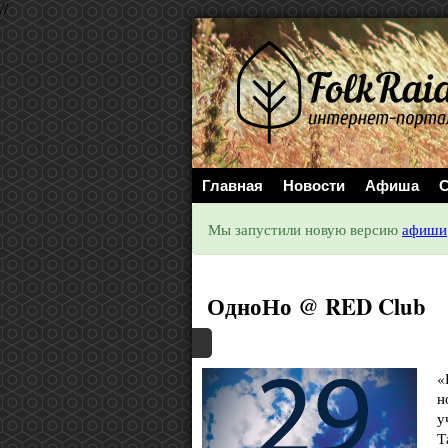
//
Главная
Новости
Афиша
С
Мы запустили новую версию
афиши
ОдноНо @ RED Club
«
н
у
Т