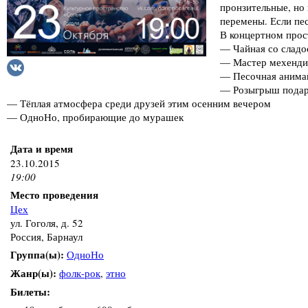
пронзительные, но
перемены. Если пес
В концертном прос
— Чайная со сладо
— Мастер мехенди 
— Песочная анима
— Розыгрыш подарк
— Тёплая атмосфера среди друзей этим осенним вечером
— ОдноНо, пробирающие до мурашек
Дата и время
23.10.2015
19:00
Место проведения
Цех
ул. Гоголя, д. 52
Россия, Барнаул
Группа(ы):
ОдноНо
Жанр(ы):
фолк-рок
,
этно
Билеты: