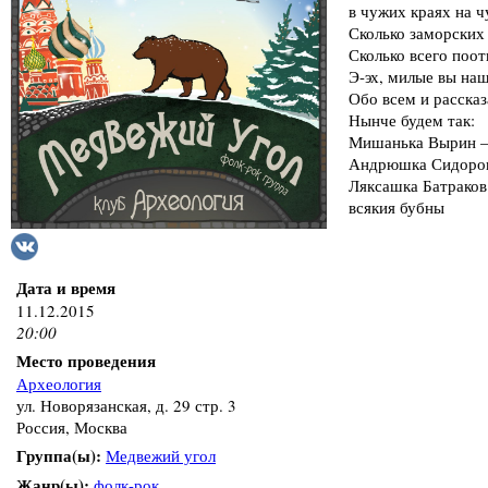
в чужих краях на ч
Сколько заморских 
Сколько всего поотк
Э-эх, милые вы на
Обо всем и рассказ
Нынче будем так:
Мишанька Вырин —
Андрюшка Сидоров
Ляксашка Батраков
всякия бубны
Дата и время
11.12.2015
20:00
Место проведения
Археология
ул. Новорязанская, д. 29 стр. 3
Россия, Москва
Группа(ы):
Медвежий угол
Жанр(ы):
фолк-рок