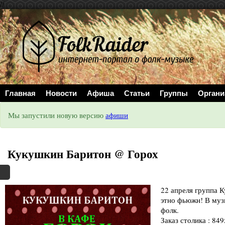
//
Главная
Новости
Афиша
Статьи
Группы
Органи
Мы запустили новую версию
афиши
Кукушкин Баритон @ Горох
22 апреля группа 
этно фьюжн! В музы
фолк.
Заказ столика : 84