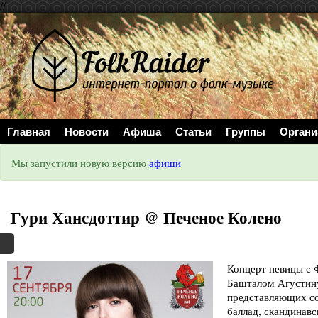
//
Главная
Новости
Афиша
Статьи
Группы
Органи
Мы запустили новую версию
афиши
Гури Хансдоттир @ Печеное Колено
Концерт певицы с 
Башталом Агустину
представляющих со
баллад, скандинавс