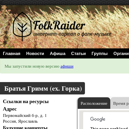
//
Главная
Новости
Афиша
Статьи
Группы
Органи
Мы запустили новую версию
афиши
Братья Гримм (ex. Горка)
Ссылки на ресурсы
Расположение
Время р
Адрес
Первомайский б-р, д. 1
Россия, Ярославль
Будущие концерты
This page can't load