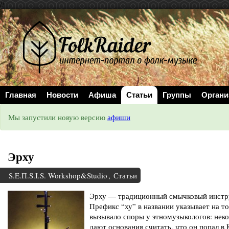
//
Главная
Новости
Афиша
Статьи
Группы
Органи
Мы запустили новую версию
афиши
Эрху
S.E.П.S.I.S. Workshop&Studio
,
Статьи
Эрху — традиционный смычковый инстру
Префикс “ху” в названии указывает на т
вызывало споры у этномузыкологов: неко
дают основания считать, что он попал в 