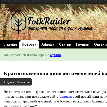
//
Главная
Новости
Афиша
Статьи
Группы
Органи
Мы запустили новую версию
афиши
Краснознаменная дивизия имени моей б
Видео
,
Новости
Не то, что бы очень фолк-, но все равно восхитительная коман
презентовала при поддержке сайта
Lenta.ru
свой новый клип на п
невероятно красивой музыкой. Тем более, что журнал «Афиша» 
вы думаете: похожи?