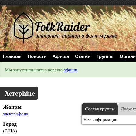
//
Главная
Новости
Афиша
Статьи
Группы
Органи
Мы запустили новую версию
афиши
Xerephine
Жанры
Состав группы
Диског
электрофолк
Нет информации
Город
(США)