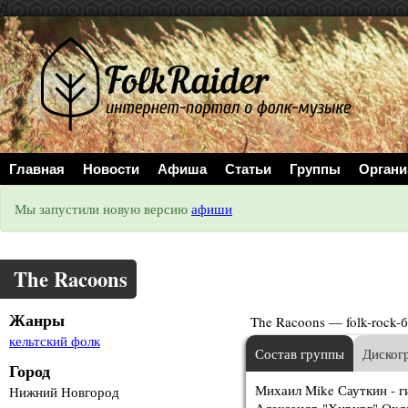
//
Главная
Новости
Афиша
Статьи
Группы
Органи
Мы запустили новую версию
афиши
The Racoons
Жанры
The Racoons — folk-rock-
кельтский фолк
Состав группы
Диског
Город
Михаил Mike Сауткин - гит
Нижний Новгород