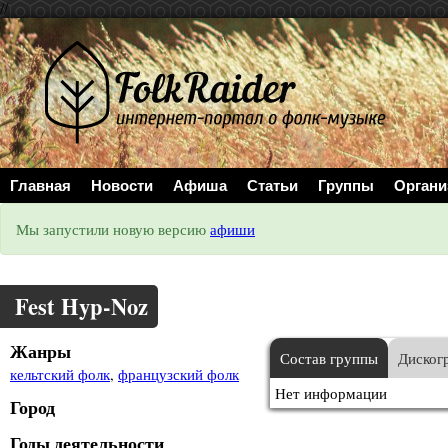
//
Главная
Новости
Афиша
Статьи
Группы
Органи
Мы запустили новую версию
афиши
Fest Hyp-Noz
Жанры
Состав группы
Диског
кельтский фолк
,
французский фолк
Нет информации
Город
Годы деятельности