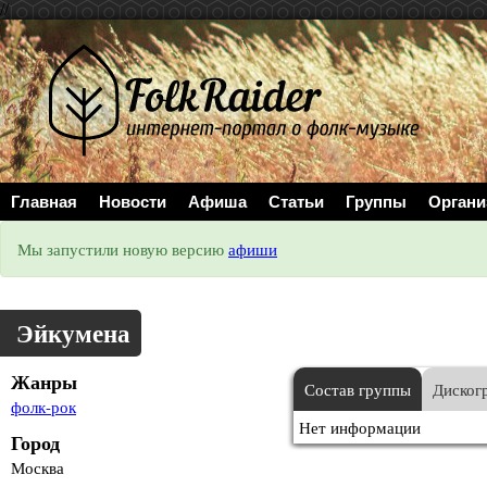
//
Главная
Новости
Афиша
Статьи
Группы
Органи
Мы запустили новую версию
афиши
Эйкумена
Жанры
Состав группы
Диског
фолк-рок
Нет информации
Город
Москва