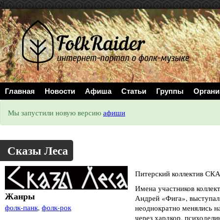
//
Главная
Новости
Афиша
Статьи
Группы
Органи
Мы запустили новую версию
афиши
Сказы Леса
Питерский коллектив СКА
Имена участников коллект
Жанры
Андрей «Фига», выступал 
фолк-панк
,
фолк-рок
неоднократно менялись на
через хардкор, психодели