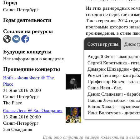
Город
Из этих разнородных комп
Санкт-Петербург
сегодня не перестает изм
Годы деятельности
Так в середине 2014 года
программе которого новы
Ссылки на ресурсы
произведения, в стиле пан
Состав группы
Диског
Будущие концерты
Андрей Фига - аккордеон
Нет информации о концертах
Сергей Коротышка - гита
Прошедшие концерты
Димарик Шихардин - фид
Ромыч Тентлер - контраб
Нойз - Фолк Фест @ The
Профессор Вовеч - волы
Place
Саша Накл - бас,
31 Янв 2016 20:00
Денис Сладкевич - бараб
Санкт-Петербург
Павлик Лемтыбож - боль
The Place
Вадик Халала - звукорежи
Сказы Леса @ Зал Ожидания
Илья Вологуров - директ
13 Янв 2016 20:00
Санкт-Петербург
Зал Ожидания
Если это страница вашего коллектива и вы 