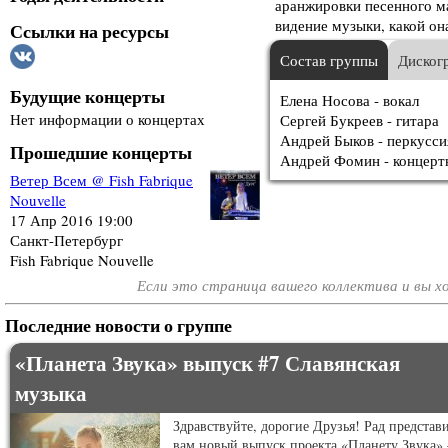
аранжировки песенного ма
видение музыки, какой он
Ссылки на ресурсы
Состав группы
Диског
Будущие концерты
Елена Носова - вокал
Нет информации о концертах
Сергей Букреев - гитара
Андрей Быков - перкусси
Прошедшие концерты
Андрей Фомин - концерт
Ветер Всем @ Fish Fabrique
Nouvelle
17 Апр 2016 19:00
Санкт-Петербург
Fish Fabrique Nouvelle
Если это страница вашего коллектива и вы 
Последние новости о группе
«Планета Звука» выпуск #7 Славянская
музыка
Здравствуйте, дорогие Друзья! Рад представ
вам новый выпуск проекта «Планету Звука»