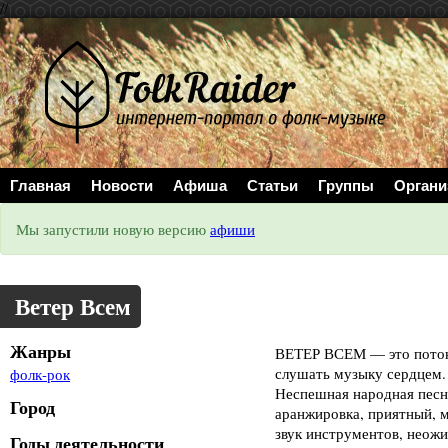
//
Главная
Новости
Афиша
Статьи
Группы
Органи
Мы запустили новую версию
афиши
Ветер Всем
Жанры
ВЕТЕР ВСЕМ — это поток 
слушать музыку сердцем.
фолк-рок
Неспешная народная песн
Город
аранжировка, приятный, 
звук инструментов, неожи
Годы деятельности