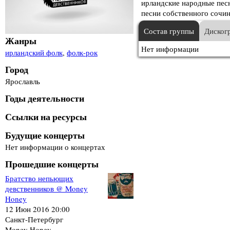
ирландские народные песн
песни собственного сочи
Состав группы
Диског
Жанры
Нет информации
ирландский фолк
,
фолк-рок
Город
Ярославль
Годы деятельности
Ссылки на ресурсы
Будущие концерты
Нет информации о концертах
Прошедшие концерты
Братство непьющих
девственников @ Money
Honey
12 Июн 2016 20:00
Санкт-Петербург
Money Honey