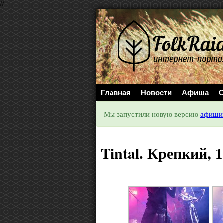
//
Главная
Новости
Афиша
С
Мы запустили новую версию
афиши
Tintal. Крепкий, 