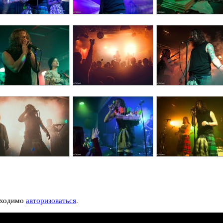
бходимо
авторизоваться
.