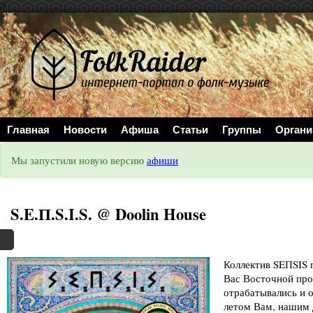
//
Главная
Новости
Афиша
Статьи
Группы
Органи
Мы запустили новую версию
афиши
S.E.П.S.I.S. @ Doolin House
Коллектив SEПSIS 
Вас Восточной про
отрабатывались и 
летом Вам, нашим 