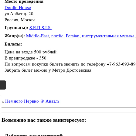
Место проведения
Doolin House
ул Арбат д. 20
Россия, Москва
Группа(ы):
S.E.П.S.I.S.
Жанр(ы):
Middle-East
,
nordic
,
Persian
,
инструментальная музыка
Билеты:
Цена на входе 500 рублей.
В предпродаже - 350.
По вопросам покупки билета звонить по телефону +7-963-693-89
Забрать билет можно у Метро Достоевская.
«
Немного Нервно @ Анаэль
Возможно вас также заинтересует:
Добавить комментарий