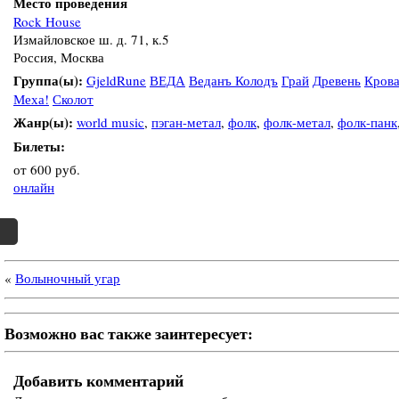
Место проведения
Rock House
Измайловское ш. д. 71, к.5
Россия, Москва
Группа(ы):
GjeldRune
ВЕДА
Веданъ Колодъ
Грай
Древень
Кров
Меха!
Сколот
Жанр(ы):
world music
,
пэган-метал
,
фолк
,
фолк-метал
,
фолк-панк
Билеты:
от 600 руб.
онлайн
«
Волыночный угар
Возможно вас также заинтересует:
Добавить комментарий