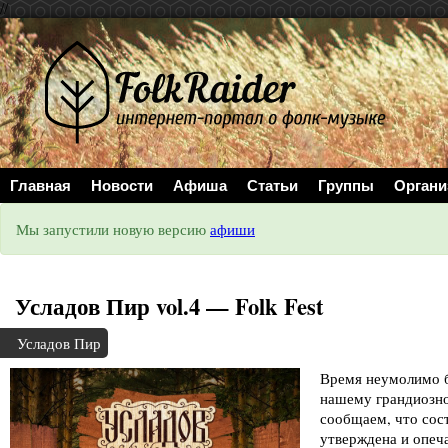
//
Главная
Новости
Афиша
Статьи
Группы
Органи
Мы запустили новую версию
афиши
Усладов Пир vol.4 — Folk Fest
Усладов Пир
Время неумолимо б
нашему грандиозно
сообщаем, что сос
утверждена и опеча