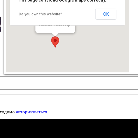
OK
Do you own this website?
Harat’s pub
ул. Варварская, д. 32
Нижний Новгород
бходимо
авторизоваться
.