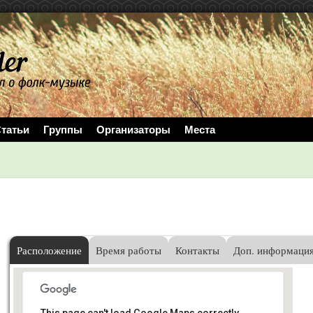
татьи
Группы
Организаторы
Места
Расположение
Время работы
Контакты
Доп. информаци
This page can't load Google Maps correctly.