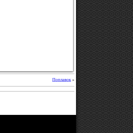
Поплавок
»