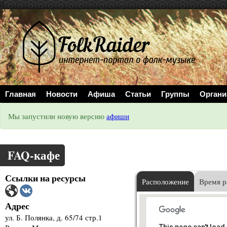
//
Главная
Новости
Афиша
Статьи
Группы
Органи
Мы запустили новую версию
афиши
FAQ-кафе
Ссылки на ресурсы
Расположение
Время р
Адрес
ул. Б. Полянка, д. 65/74 стр.1
This page can't load