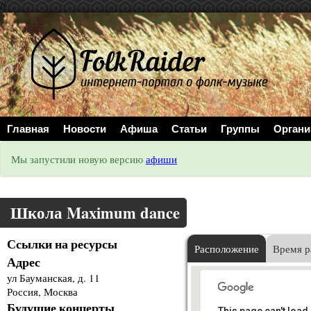
//
Главная
Новости
Афиша
Статьи
Группы
Органи
Мы запустили новую версию
афиши
Школа Maximum dance
Ссылки на ресурсы
Расположение
Время р
Адрес
ул Бауманская, д. 11
Россия, Москва
Будущие концерты
This page can't load