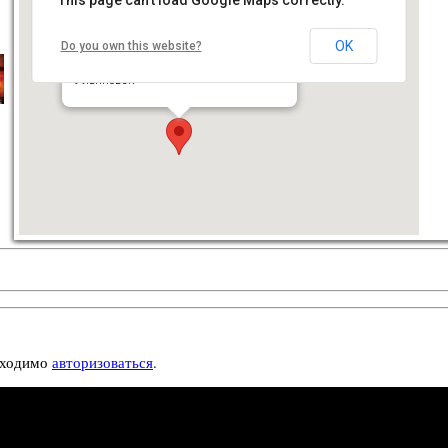
OK
Do you own this website?
Ульяновская Областная Филармония
пл. Ленина, д. 6
Ульяновск
бходимо
авторизоваться
.