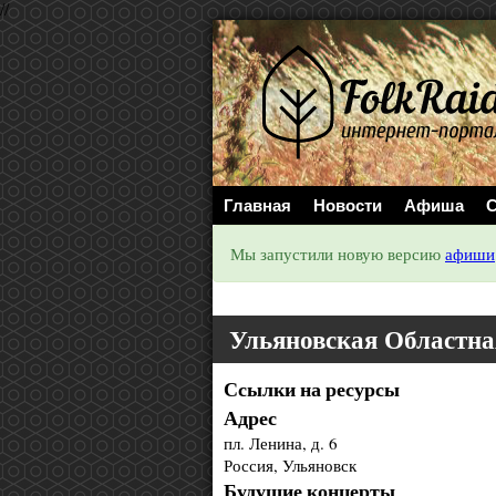
//
Главная
Новости
Афиша
С
Мы запустили новую версию
афиши
Ульяновская Областн
Ссылки на ресурсы
Адрес
пл. Ленина, д. 6
Россия, Ульяновск
Будущие концерты