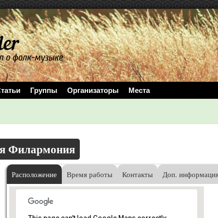
татьи
Группы
Организаторы
Места
ая Филармония
Расположение
Время работы
Контакты
Доп. информаци
This page can't load Google Maps correctly.