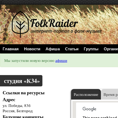
//
Главная
Новости
Афиша
Статьи
Группы
Органи
Мы запустили новую версию
афиши
студия «К34»
Ссылки на ресурсы
Расположение
Время р
Адрес
ул. Победы, 83б
Россия, Белгород
Будущие концерты
This page can't load