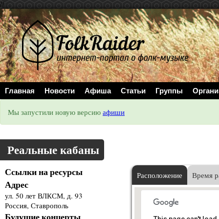
//
Главная
Новости
Афиша
Статьи
Группы
Органи
Мы запустили новую версию
афиши
Реальные кабаны
Ссылки на ресурсы
Расположение
Время р
Адрес
ул. 50 лет ВЛКСМ, д. 93
Россия, Ставрополь
Будущие концерты
This page can't load