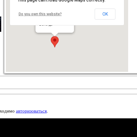
OK
Do you own this website?
КЗ «Русский дом»
ул. Пушкинская, 25а
Вологда
бходимо
авторизоваться
.