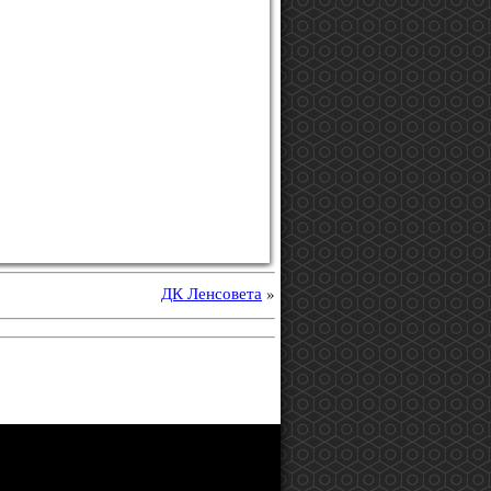
ДК Ленсовета
»