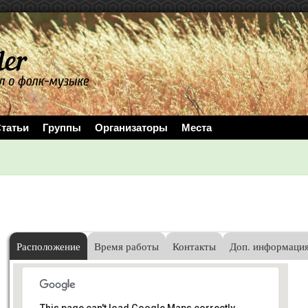
татьи
Группы
Организаторы
Места
Расположение
Время работы
Контакты
Доп. информаци
This page can't load Google Maps correctly.