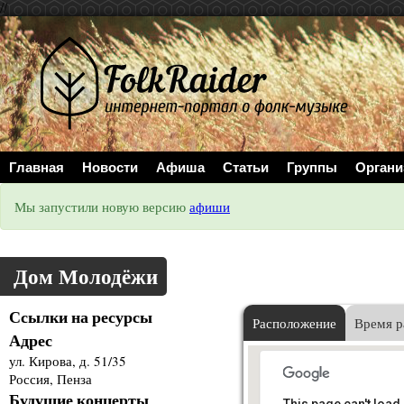
//
Главная
Новости
Афиша
Статьи
Группы
Органи
Мы запустили новую версию
афиши
Дом Молодёжи
Ссылки на ресурсы
Расположение
Время р
Адрес
ул. Кирова, д. 51/35
Россия, Пенза
Будущие концерты
This page can't load