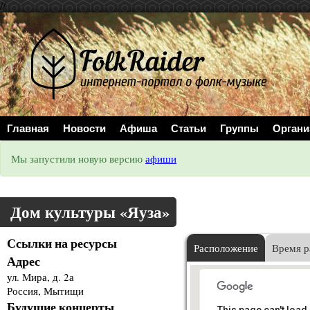
//
Главная
Новости
Афиша
Статьи
Группы
Органи
Мы запустили новую версию
афиши
Дом культуры «Яуза»
Ссылки на ресурсы
Расположение
Время р
Адрес
ул. Мира, д. 2а
Россия, Мытищи
Будущие концерты
This page can't load